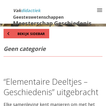
Direct
naar
Vak
didactiek
Na
het
Geesteswetenschappen
inhoud
Meesterschap Geschiedenis
BEKIJK SIDEBAR
Geen categorie
“Elementaire Deeltjes –
Geschiedenis” uitgebracht
Elke samenleving kent manieren om met het