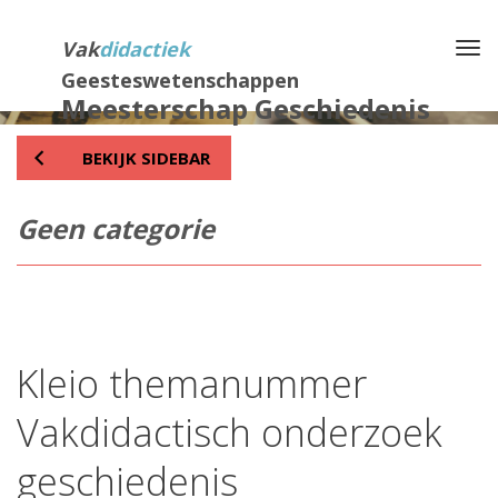
Direct
naar
Vak
didactiek
Na
het
Geesteswetenschappen
inhoud
Meesterschap Geschiedenis
BEKIJK SIDEBAR
Geen categorie
Kleio themanummer
Vakdidactisch onderzoek
geschiedenis