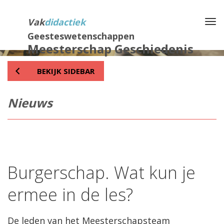
Direct
naar
Vak
didactiek
Na
het
Geesteswetenschappen
inhoud
Meesterschap Geschiedenis
BEKIJK SIDEBAR
Nieuws
Burgerschap. Wat kun je
ermee in de les?
De leden van het Meesterschapsteam