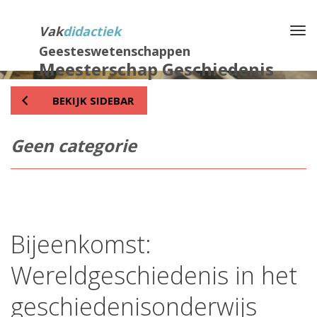
Direct
naar
Vak
didactiek
Na
het
Geesteswetenschappen
inhoud
Meesterschap Geschiedenis
BEKIJK SIDEBAR
Geen categorie
Bijeenkomst:
Wereldgeschiedenis in het
geschiedenisonderwijs